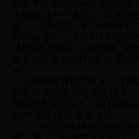
开发了小儿用抗癌止吐用药盐
全国仅此一个批文。药械“烧
通”、“清咽宝”、和“炎痛神贴”
有
22
项专利，其中
9
项为发明
成果
2
项
,
市科技三等奖
1
项
,
“烧
家发改委资金支持
,
“鼻嗅通”
目。
公司自建成投产以来，在国
及相关部门的关心和支持下，
营科技创新企业”、“贵州省先
业产业化优秀龙头企业”、 
业”、 “遵义市中医药现代化重
地
址
：贵州省遵义市南白星