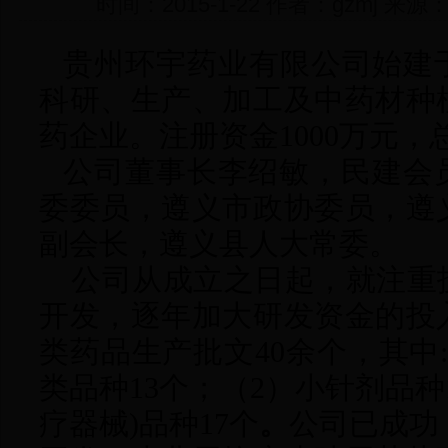
时间：2015-1-22 作者：gzmj 
贵州环宇药业有限公司始建
科研、生产、加工及中药材种
药企业。注册资金
1000
万元，
公司董事长李绍敏，民建会
委委员，遵义市政协委员，遵
副会长，遵义县人大常委。
公司从成立之日起，就注重
开发，逐年加大研发资金的投
类药品生产批文
40
余个，其中
类品种
13
个；（
2
）小针剂品种
疗器械
)
品种
17
个
。
公司已成功