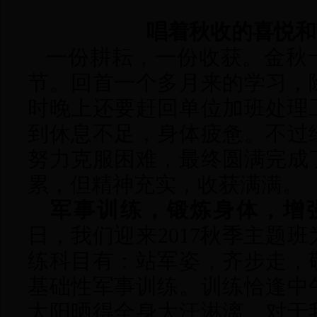
唱
着
秋收的喜悦和
一份耕耘，一份收获。金秋
节。回首一个多月来的学习，
时晚上还要赶回单位加班处理
到休息不足，身体疲惫。不过
努力克服困难，最终圆满完成
累，但精神充实，收获满满。
军事训练，锻炼身体，增
日，我们迎来2017秋季主题
练科目有：站军姿，齐步走，
基础性军事训练。训练恰逢中
太阳晒得全身大汗淋漓。对于