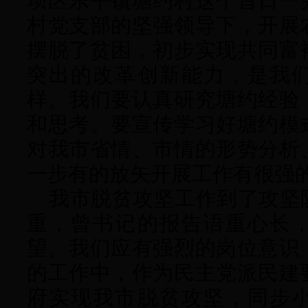
坝区乐平镇塘约村这个昔日一
村党支部的坚强领导下，开展
摆脱了贫困，初步实现共同富
突出的改革创新能力，是我
样。我们要认真研究塘约经验
和思考。要宣传学习好塘约模
对我市省情、市情的形势分析
一步有的放矢开展工作有很强
我市脱贫攻坚工作到了攻坚
重，曾书记的报告语重心长
望。我们应有强烈的岗位意识
的工作中，
作为民主党派
民建
府
实现我市脱贫攻坚，同步