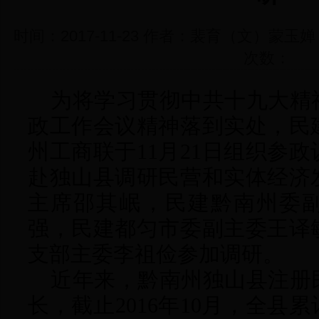
时间：2017-11-23 作者：裴育（文）蒙玉
次数：
为将学习贯彻中共十九大精
政工作会议精神落到实处，民
州工商联于
11月21日组织参
赴独山县调研民营和实体经济
主席邵其岷
，
民建
黔南州委
强，民建都匀市委副主委王译
支部主委李祖俭参加调研。
近年来，黔南州独山县注册
长，截止
2016年10月，全县