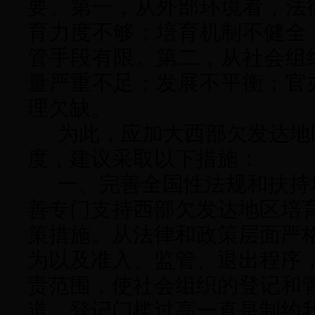
要。第一，从外部环境看，法
育力度不够；培育机制不健全
管手段有限。第二，从
社会组
量严重不足；发展不平衡；官
理欠缺。
为此，
应
加大
西部欠发达地
度，
建议采取
以下
措施：
一、完善全国性法规和扶持
善专门支持
西部欠发达地区
培
策措施。从法律和政策层面严
为以及准入、监管、退出程序
责范围，使社会组织的登记和
道。
登记门槛过高一直是制约