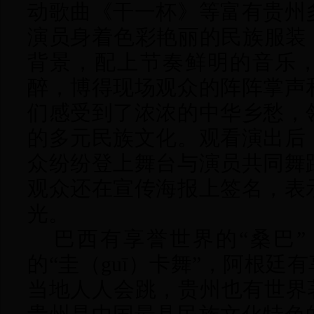
动歌曲《干一杯》等富有贵州
演员身着色彩艳丽的民族服装
背景，配上节奏鲜明的音乐
醉，博得现场观众的阵阵掌声
们感受到了浓浓的中华乡愁，
的多元民族文化。观看演出后
众纷纷登上舞台与演员共同舞
观众还在宣传海报上签名，表
光。
巴西有享誉世界的
“桑巴
的“圭（guī）卡舞”，阿根廷
当地人人会跳，贵州也有世界