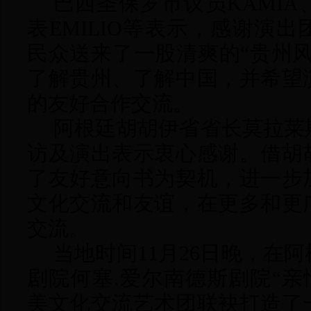
巴西圣保罗市议员
KAMI
表EMILIO等表示，感谢演
民众送来了一股清爽的“贵州
了解贵州、了解中国，并希望
的友好合作交流。
阿根廷胡胡伊省省长莫拉莱
访及演出表示衷心感谢。借胡
了友好意向书为契机，进一步
文化交流和友谊，在更多和更
交流。
当地时间
11月26日晚，在
剧院何塞.爱尔南德斯剧院“亲
美文化交流艺术团联袂打造了