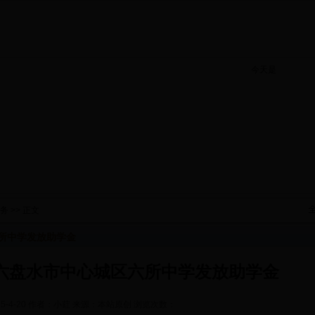
今天是
务
>> 正文
所中学发放助学金
六盘水市中心城区六所中学发放助学金
15-4-20 作者：小荭 来源：本站原创 浏览次数：