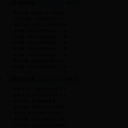
参政议政
更多
遵义民建：助推凤—务—武高速路…
六盘水民建：“中国凉都六盘水企…
贵阳民建：市委会走访调研会员中…
武鸿麟（2015全国两会提案）：将…
武鸿麟（2015全国两会提案）：解…
武鸿麟（2015全国两会提案）：加…
武鸿麟（2015全国两会提案）：研…
武鸿麟（2015全国两会提案）：关…
都匀民建：黔南民建会员参加中共…
武鸿麟（2015全国两会提案）：统…
部
]
社会服务
更多
六盘水民建：民建六盘水市委到六…
民建省外会员企业家赴黔考察 助力…
黔西民建：爱心捐赠助春播
遵义民建：市委会参加赴马鬃乡帮…
张少琴出席“中国美丽乡村·万峰…
都匀民建：市委会关爱罹患白血病…
毕节工委：会员企业赴千溪乡参加…