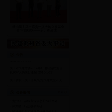
武鸿麟主委出席贵州省大地公益基金
会“幸福航线——亲子团圆”主…
关于开展“读会史颂伟业，学会章树新
风”主题征文活动的通知 [2015-3-5]
民建贵州省委2015新年贺词 [2015-2-15]
关于做好2015年重点理论研究课题工作的
公告
通知 [2015-1-28]
关于对民建省委2014年15名社情民意信
息撰写人的表彰通报 [2015-1-22]
关于转发《关于开展“纪念民建成立70周
年艺术作品展览”作品征集工作的通知》的
通知 [2014-12-16]
会务要闻
更多
贵州统一战线宣传信息工作联席会…
武鸿麟一行赴黎平调研
民建省委参加建设贵州省党外人士…